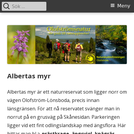
Sök
Primär
Meny
efter:
meny
Gå
Olofstromsnatur
– din guide till naturupplevelser
till
innehåll
Albertas myr
Albertas myr är ett naturreservat som ligger norr om
vägen Olofström-Lönsboda, precis innan
länsgränsen. För att nå reservatet svänger man in
norrut på en grusväg på Skånesidan. Parkeringen
ligger vid ett fint odlingslandskap med ängsflora. Här
hittar man bl.a.
prästkrage, ängsviol, knägräs,