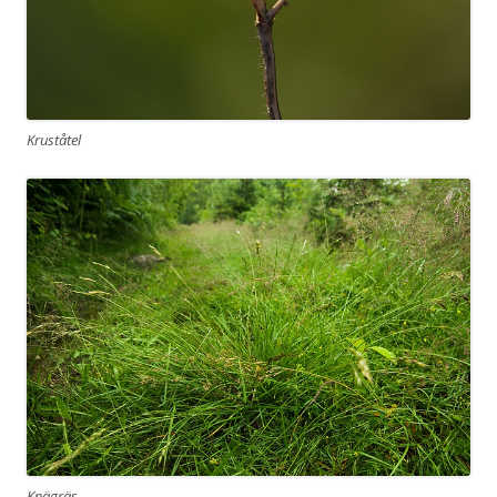
Kruståtel
Knägräs