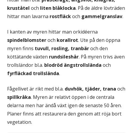
kruståtel
och
liten blåklocka
. På de äldre lövträden
hittar man lavarna
rostfläck
och
gammelgranslav
.
I kanten av myren hittar man orkidéerna
spindelblomster
och
korallrot
. Ute på den öppna
myren finns
tuvull, rosling, tranbär
och den
köttätande växten
rundsileshår
. På myren trivs även
trollsländor bl.a.
blodröd ängstrollslända
och
fyrfläckad trollslända
.
Fågellivet är rikt med bl.a.
duvhök, tjäder, trana
och
spillkråka
. Myren är relativt öppen i de centrala
delarna men har ändå växt igen de senaste 50 åren.
Planer finns att restaurera den genom att röja bort
vegetation.