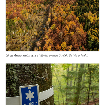
Längs Gaslundaån syns sluttningen med ädellöv till höger i bild.