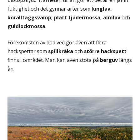
biotopskydd. Närheten till ån gör att det är en jämn
fuktighet och det gynnar arter som
lunglav,
koralltaggsvamp, platt fjädermossa, almlav
och
guldlockmossa
.
Förekomsten av död ved gör även att flera
hackspettar som
spillkråka
och
större hackspett
finns i området. Man kan även stöta på
berguv
längs
ån.