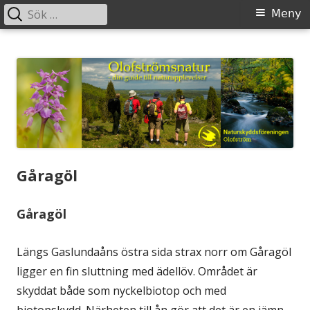
Sök
Primär
Meny
efter:
meny
Gå
Olofstromsnatur
– din guide till naturupplevelser
till
innehåll
Gåragöl
Gåragöl
Längs Gaslundaåns östra sida strax norr om Gåragöl
ligger en fin sluttning med ädellöv. Området är
skyddat både som nyckelbiotop och med