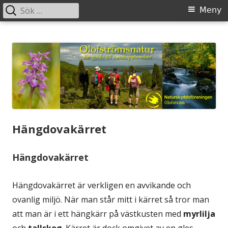
Sök
Primär
Meny
efter:
meny
Gå
Olofstromsnatur
– din guide till naturupplevelser
till
innehåll
Hängdovakärret
Hängdovakärret
Hängdovakärret är verkligen en avvikande och
ovanlig miljö. När man står mitt i kärret så tror man
att man är i ett hängkärr på västkusten med
myrlilja