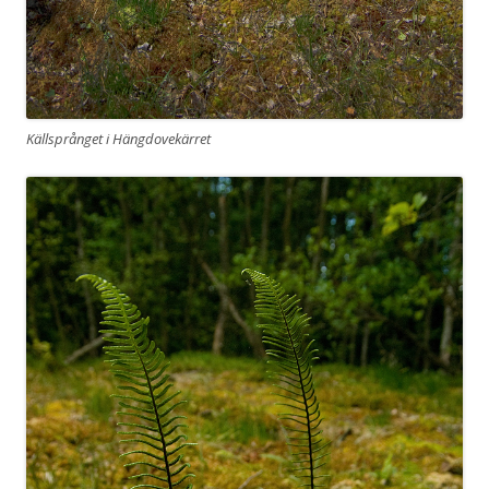
Källsprånget i Hängdovekärret