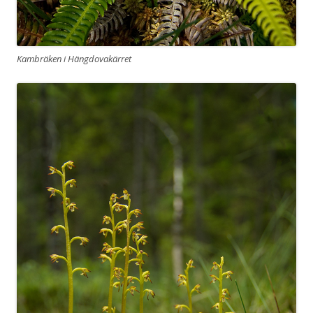
Kambräken i Hängdovakärret