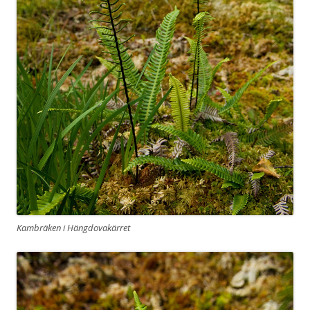
Kambräken i Hängdovakärret