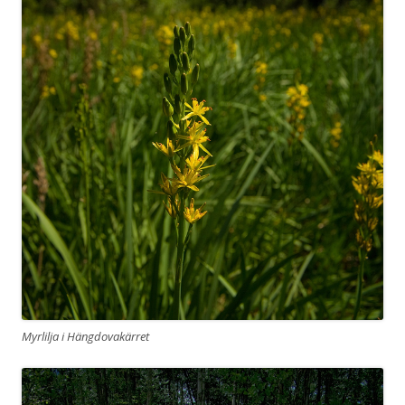
Myrlilja i Hängdovakärret