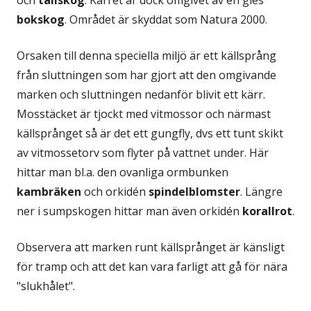
och
tallskog
. Kärret är dock omgivet av en gles
bokskog
. Området är skyddat som Natura 2000.
Orsaken till denna speciella miljö är ett källsprång
från sluttningen som har gjort att den omgivande
marken och sluttningen nedanför blivit ett kärr.
Mosstäcket är tjockt med vitmossor och närmast
källsprånget så är det ett gungfly, dvs ett tunt skikt
av vitmossetorv som flyter på vattnet under. Här
hittar man bl.a. den ovanliga ormbunken
kambräken
och orkidén
spindelblomster
. Längre
ner i sumpskogen hittar man även orkidén
korallrot
.
Observera att marken runt källsprånget är känsligt
för tramp och att det kan vara farligt att gå för nära
"slukhålet".