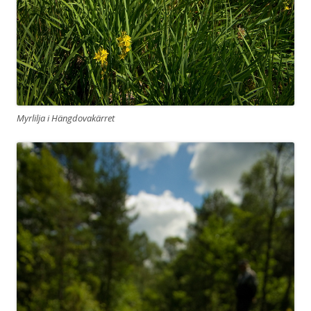
Myrlilja i Hängdovakärret