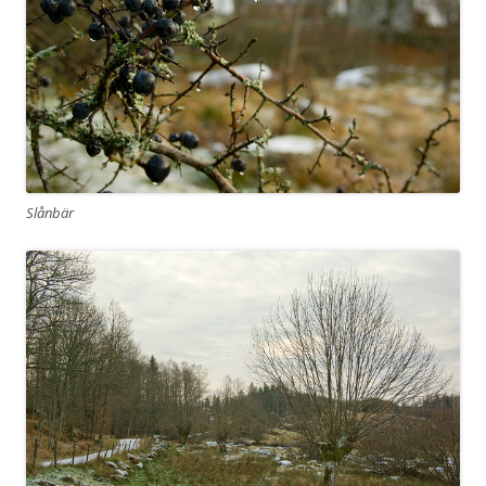
Slånbär