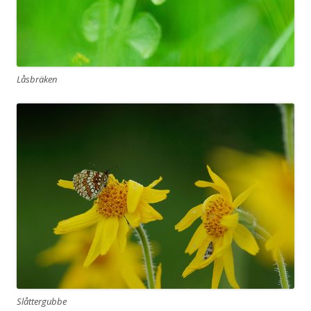
Låsbräken
Slåttergubbe