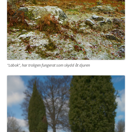
"Läbok", har troligen fungerat som skydd åt djuren