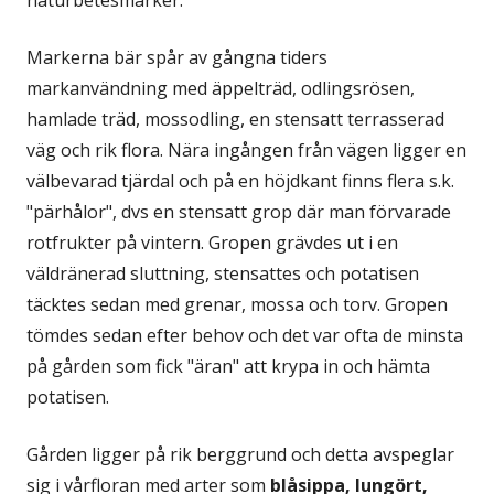
naturbetesmarker.
Markerna bär spår av gångna tiders
markanvändning med äppelträd, odlingsrösen,
hamlade träd, mossodling, en stensatt terrasserad
väg och rik flora. Nära ingången från vägen ligger en
välbevarad tjärdal och på en höjdkant finns flera s.k.
"pärhålor", dvs en stensatt grop där man förvarade
rotfrukter på vintern. Gropen grävdes ut i en
väldränerad sluttning, stensattes och potatisen
täcktes sedan med grenar, mossa och torv. Gropen
tömdes sedan efter behov och det var ofta de minsta
på gården som fick "äran" att krypa in och hämta
potatisen.
Gården ligger på rik berggrund och detta avspeglar
sig i vårfloran med arter som
blåsippa, lungört,