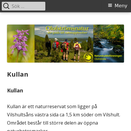
Sök
Primär
Meny
efter:
meny
Gå
Olofstromsnatur
– din guide till naturupplevelser
till
innehåll
Kullan
Kullan
Kullan är ett naturreservat som ligger på
Vilshultsåns västra sida ca 1,5 km söder om Vilshult.
Området består till större delen av öppna