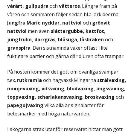
vårärt, gullpudra
och
vätteros
. Längre fram på
våren och sommaren följer sedan bl.a. orkidéerna
Jungfru Marie nycklar, nattviol
och
grönvit
nattviol
men även
slåttergubbe, kattfot,
jungfrulin, darrgräs, blåsuga, låsbräken
och
granspira
. Den sistnämnda växer oftast i lite
fuktigare partier och gärna där djuren ofta trampar.
På hösten kommer det gott om ovanliga svampar
t.ex.
rutkremla
och hagvaxskivlingarna
strålvaxing,
mönjevaxing, vitvaxing, blodvaxing, ängsvaxing,
toppvaxing, scharlakansvaxing, broskvaxing
och
papegojvaxing
vilka alla är signalarter för
betesmarker med höga naturvärden.
I skogarna strax utanför reservatet hittar man gott