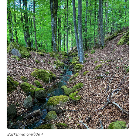
Bäcken vid område 4