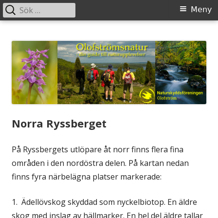
Sök
Primär
Meny
efter:
meny
Gå
Olofstromsnatur
– din guide till naturupplevelser
till
innehåll
Norra Ryssberget
På Ryssbergets utlöpare åt norr finns flera fina
områden i den nordöstra delen. På kartan nedan
finns fyra närbelägna platser markerade:
1. Ädellövskog skyddad som nyckelbiotop. En äldre
skog med inslag av hällmarker. En hel del äldre tallar