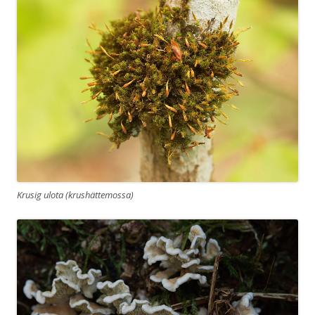
Krusig ulota (krushättemossa)