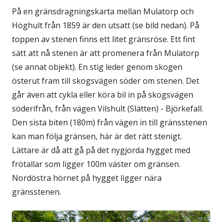
På en gränsdragningskarta mellan Mulatorp och
Höghult från 1859 är den utsatt (se bild nedan). På
toppen av stenen finns ett litet gränsröse. Ett fint
sätt att nå stenen är att promenera från Mulatorp
(se annat objekt). En stig leder genom skogen
österut fram till skogsvägen söder om stenen. Det
går även att cykla eller köra bil in på skogsvägen
söderifrån, från vägen Vilshult (Slätten) - Björkefall.
Den sista biten (180m) från vägen in till gränsstenen
kan man följa gränsen, här är det rätt stenigt.
Lättare är då att gå på det nygjorda hygget med
frötallar som ligger 100m väster om gränsen.
Nordöstra hörnet på hygget ligger nära
gränsstenen.