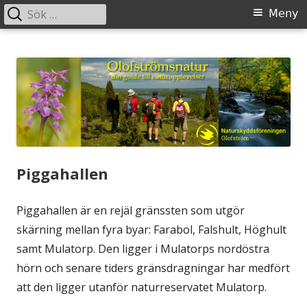
Sök
Primär
Meny
efter:
meny
Gå
Olofstromsnatur
– din guide till naturupplevelser
till
innehåll
Piggahallen
Piggahallen är en rejäl gränssten som utgör
skärning mellan fyra byar: Farabol, Falshult, Höghult
samt Mulatorp. Den ligger i Mulatorps nordöstra
hörn och senare tiders gränsdragningar har medfört
att den ligger utanför naturreservatet Mulatorp.