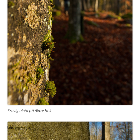
Krusig ulota på äldre bok