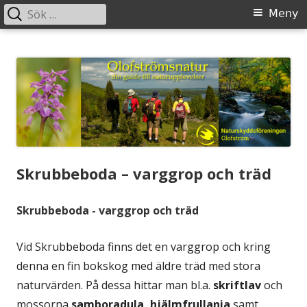
Sök
Primär
Meny
efter:
meny
Gå
Olofstromsnatur
– din guide till naturupplevelser
till
innehåll
Skrubbeboda – varggrop och träd
Skrubbeboda - varggrop och träd
Vid Skrubbeboda finns det en varggrop och kring
denna en fin bokskog med äldre träd med stora
naturvärden. På dessa hittar man bl.a.
skriftlav
och
mossorna
samboradula, hjälmfrullania
samt