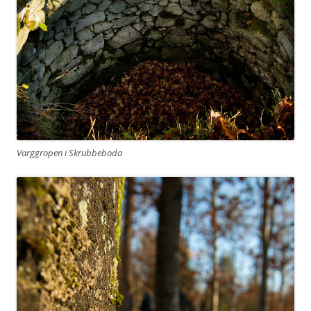
Varggropen i Skrubbeboda